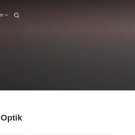
an
K
 Optik