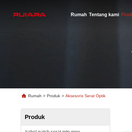
Rumah
Tentang kami
Prod
Rumah
>
Produk
>
Aksesoris Serat Optik
Produk
kabel patch serat mtp mpo