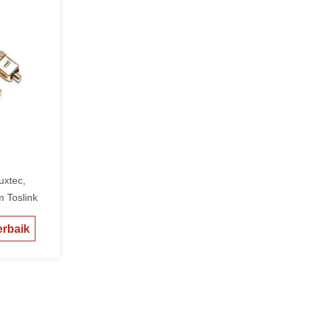
uxtec,
 Toslink
rbaik