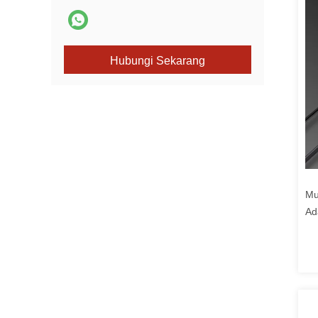
Hubungi Sekarang
Mu
Ad
Pr