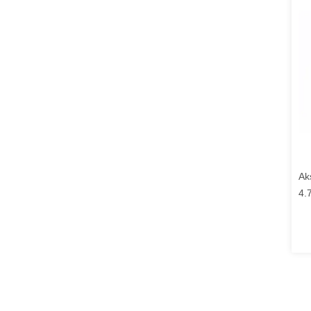
Ak
4.