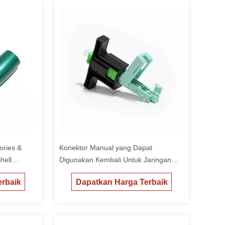
ories &
Konektor Manual yang Dapat
hell
Digunakan Kembali Untuk Jaringan
nan Anda
FTTH Standar SC yang Dipoles
rbaik
Dapatkan Harga Terbaik
APC/UPC