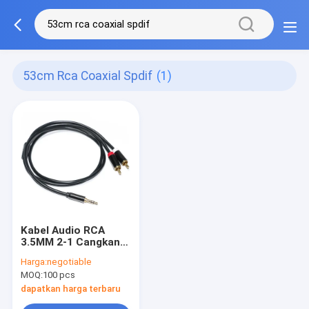
53cm Rca Coaxial Spdif
(1)
Kabel Audio RCA
3.5MM 2-1 Cangkang
Logam Hitam Untuk
Harga:
negotiable
Audio Mobil 0.53M 1M
MOQ:
100 pcs
2M
dapatkan harga terbaru