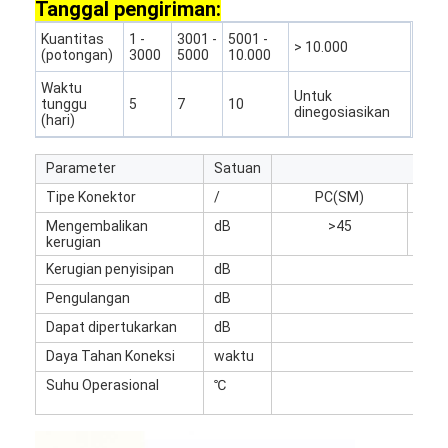
Tanggal pengiriman:
Wisata pabrik
Kuantitas
1 -
3001 -
5001 -
> 10.000
(potongan)
3000
5000
10.000
Kontrol kualitas
Waktu
Untuk
tunggu
5
7
10
Hubungi kami
dinegosiasikan
(hari)
Berita
Parameter
Satuan
Semua Kasus
Tipe Konektor
/
PC(SM)
U
Mengembalikan
dB
>45
Blog
kerugian
Kerugian penyisipan
dB
ngobrol sekarang
Pengulangan
dB
Dapat dipertukarkan
dB
Daya Tahan Koneksi
waktu
>50
kabel patch serat mtp mpo
Suhu Operasional
℃
Kabel Patch Serat Optik