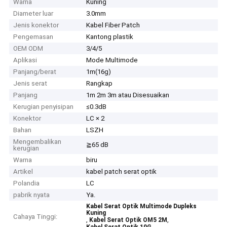
Warna
Kuning
Diameter luar
3.0mm
Jenis konektor
Kabel Fiber Patch
Pengemasan
Kantong plastik
OEM ODM
3/4/5
Aplikasi
Mode Multimode
Panjang/berat
1m(16g)
Jenis serat
Rangkap
Panjang
1m 2m 3m atau Disesuaikan
Kerugian penyisipan
≤0.3dB
Konektor
LC × 2
Bahan
LSZH
Mengembalikan
≧65 dB
kerugian
Warna
biru
Artikel
kabel patch serat optik
Polandia
LC
pabrik nyata
Ya.
Kabel Serat Optik Multimode Dupleks
Kuning
Cahaya Tinggi:
,
,
Kabel Serat Optik OM5 2M