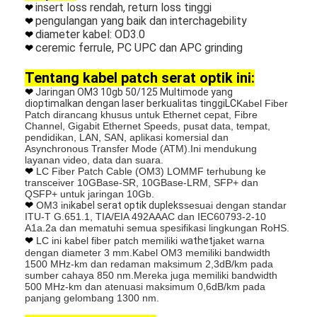
insert loss rendah, return loss tinggi
❤
pengulangan yang baik dan interchagebility
❤
diameter kabel: OD3.0
❤
ceremic ferrule, PC UPC dan APC grinding
❤
Tentang kabel patch serat optik ini:
❤
Jaringan OM3 10gb 50/125 Multimode yang
dioptimalkan dengan laser berkualitas tinggi
LC
Kabel Fiber
Patch dirancang khusus untuk Ethernet cepat, Fibre
Channel, Gigabit Ethernet Speeds, pusat data, tempat,
pendidikan, LAN, SAN, aplikasi komersial dan
Asynchronous Transfer Mode (ATM).Ini mendukung
layanan video, data dan suara.
❤
LC Fiber Patch Cable (OM3) LOMMF terhubung ke
transceiver 10GBase-SR, 10GBase-LRM, SFP+ dan
QSFP+ untuk jaringan 10Gb.
❤
OM3 ini
kabel serat optik dupleks
sesuai dengan standar
ITU-T G.651.1, TIA/EIA 492AAAC dan IEC60793-2-10
A1a.2a dan mematuhi semua spesifikasi lingkungan RoHS.
Rumah
❤
LC ini
kabel fiber patch memiliki w
athet
jaket warna
dengan diameter 3 mm.Kabel OM3 memiliki bandwidth
1500 MHz-km dan redaman maksimum 2,3dB/km pada
Produk
sumber cahaya 850 nm.Mereka juga memiliki bandwidth
500 MHz-km dan atenuasi maksimum 0,6dB/km pada
panjang gelombang 1300 nm.
Tentang kita