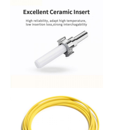
Kabel serat optik industri
Sensor Serat Optik
Kabel Serat Optik Plastik
Kabel Audio Optik
Adaptor Audio Optik
Aksesoris Serat Optik