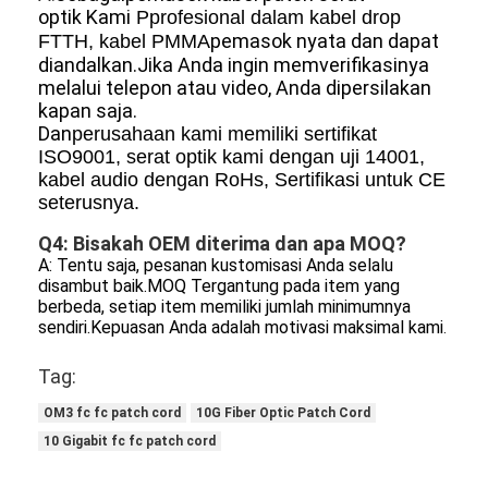
optik
Kami
P
profesional dalam kabel drop 
pemasok nyata dan dapat 
FTTH, kabel PMMA
diandalkan.Jika Anda ingin memverifikasinya 
melalui telepon atau video, Anda dipersilakan 
kapan saja.
Dan
perusahaan kami memiliki sertifikat 
ISO9001, serat optik kami dengan uji 14001, 
kabel audio dengan RoHs, Sertifikasi untuk CE 
seterusnya.
Q4: Bisakah OEM diterima dan apa MOQ?
A: Tentu saja, pesanan kustomisasi Anda selalu 
disambut baik.MOQ Tergantung pada item yang 
berbeda, setiap item memiliki jumlah minimumnya 
sendiri.Kepuasan Anda adalah motivasi maksimal kami
.
Tag:
OM3 fc fc patch cord
10G Fiber Optic Patch Cord
10 Gigabit fc fc patch cord