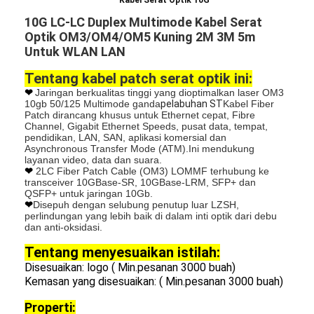
Kabel Serat Optik 10G
10G LC-LC Duplex Multimode Kabel Serat
Optik OM3/OM4/OM5 Kuning 2M 3M 5m
Untuk WLAN LAN
Tentang kabel patch serat optik ini:
❤
Jaringan berkualitas tinggi yang dioptimalkan laser OM3
10gb 50/125 Multimode ganda
pelabuhan ST
Kabel Fiber
Patch dirancang khusus untuk Ethernet cepat, Fibre
Channel, Gigabit Ethernet Speeds, pusat data, tempat,
pendidikan, LAN, SAN, aplikasi komersial dan
Asynchronous Transfer Mode (ATM).Ini mendukung
layanan video, data dan suara.
❤
2LC Fiber Patch Cable (OM3) LOMMF terhubung ke
transceiver 10GBase-SR, 10GBase-LRM, SFP+ dan
QSFP+ untuk jaringan 10Gb.
❤
Disepuh dengan selubung penutup luar LZSH,
perlindungan yang lebih baik di dalam inti optik dari debu
dan anti-oksidasi.
Tentang menyesuaikan istilah:
Disesuaikan: logo
( Min.pesanan 3000 buah)
Kemasan yang disesuaikan:
( Min.pesanan 3000 buah)
Properti: