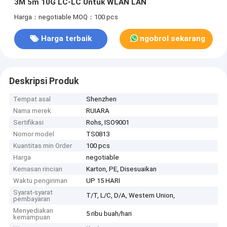
3M 5m 10G LC-LC Untuk WLAN LAN
Harga：negotiable
MOQ：100 pcs
Harga terbaik
ngobrol sekarang
Deskripsi Produk
Tempat asal
Shenzhen
Nama merek
RUIARA
Sertifikasi
Rohs, ISO9001
Nomor model
TS0813
Kuantitas min Order
100 pcs
Harga
negotiable
Kemasan rincian
Karton, PE, Disesuaikan
Waktu pengiriman
UP 15 HARI
Syarat-syarat
T/T, L/C, D/A, Western Union,
pembayaran
Menyediakan
5 ribu buah/hari
kemampuan