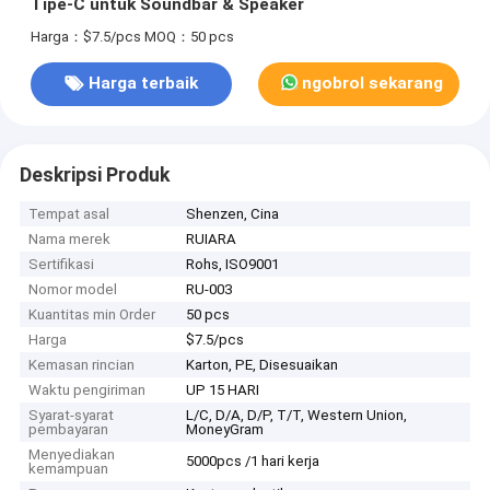
Tipe-C untuk Soundbar & Speaker
Harga：$7.5/pcs
MOQ：50 pcs
Harga terbaik
ngobrol sekarang
Deskripsi Produk
Tempat asal
Shenzen, Cina
Nama merek
RUIARA
Sertifikasi
Rohs, ISO9001
Nomor model
RU-003
Kuantitas min Order
50 pcs
Harga
$7.5/pcs
Kemasan rincian
Karton, PE, Disesuaikan
Waktu pengiriman
UP 15 HARI
Syarat-syarat
L/C, D/A, D/P, T/T, Western Union,
pembayaran
MoneyGram
Menyediakan
5000pcs /1 hari kerja
kemampuan