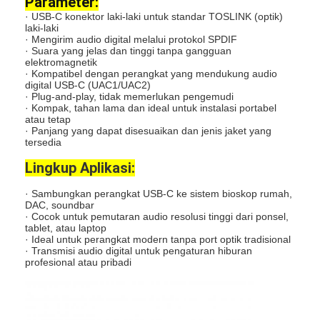
Parameter:
· USB-C konektor laki-laki untuk standar TOSLINK (optik)
laki-laki
· Mengirim audio digital melalui protokol SPDIF
· Suara yang jelas dan tinggi tanpa gangguan
elektromagnetik
· Kompatibel dengan perangkat yang mendukung audio
digital USB-C (UAC1/UAC2)
· Plug-and-play, tidak memerlukan pengemudi
· Kompak, tahan lama dan ideal untuk instalasi portabel
atau tetap
· Panjang yang dapat disesuaikan dan jenis jaket yang
tersedia
Lingkup Aplikasi:
· Sambungkan perangkat USB-C ke sistem bioskop rumah,
DAC, soundbar
· Cocok untuk pemutaran audio resolusi tinggi dari ponsel,
tablet, atau laptop
Rumah
· Ideal untuk perangkat modern tanpa port optik tradisional
· Transmisi audio digital untuk pengaturan hiburan
profesional atau pribadi
Produk
Tentang kita