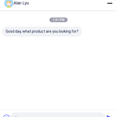
Alan Lyu
Tag:
5.1 Digital Audio SPDIF Cable
1:51 PM
3.5mm Digital Audio SPDIF Cable
53CM rca coaxial spdif
Good day, what product are you looking for?
Rincian Kontak
Mr. Vincent
+8613510945163
Gedung 3F A, Jalan Zhou Shi No. 108, Distrik Baoan,
Shenzhen, Tiongkok