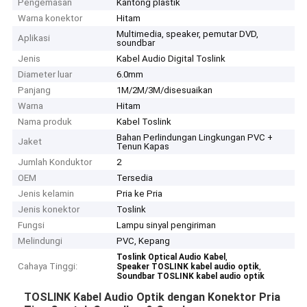
Pengemasan
Kantong plastik
Warna konektor
Hitam
Multimedia, speaker, pemutar DVD,
Aplikasi
soundbar
Jenis
Kabel Audio Digital Toslink
Diameter luar
6.0mm
Panjang
1M/2M/3M/disesuaikan
Warna
Hitam
Nama produk
Kabel Toslink
Bahan Perlindungan Lingkungan PVC +
Jaket
Tenun Kapas
Jumlah Konduktor
2
OEM
Tersedia
Jenis kelamin
Pria ke Pria
Jenis konektor
Toslink
Fungsi
Lampu sinyal pengiriman
Melindungi
PVC, Kepang
,
Toslink Optical Audio Kabel
Cahaya Tinggi:
,
Speaker TOSLINK kabel audio optik
Soundbar TOSLINK kabel audio optik
TOSLINK Kabel Audio Optik dengan Konektor Pria