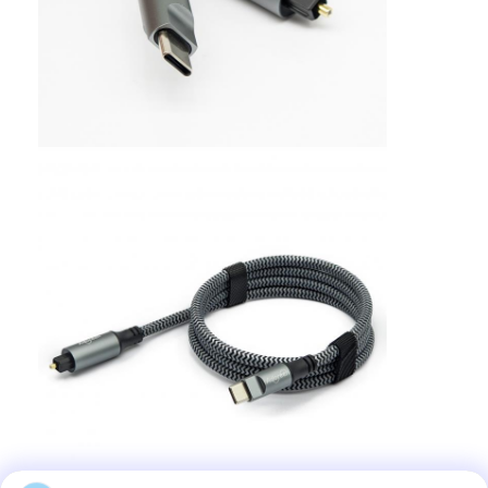
Kabel serat optik industri
Sensor Serat Optik
Kabel Serat Optik Plastik
Kabel Audio Optik
Adaptor Audio Optik
Aksesoris Serat Optik