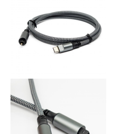
Wisata pabrik
Kontrol kualitas
Hubungi kami
Berita
Semua Kasus
Blog
ngobrol sekarang
kabel patch serat mtp mpo
Kabel Patch Serat Optik