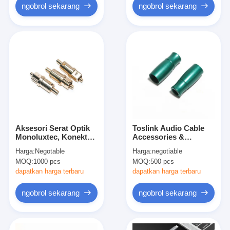
ngobrol sekarang
ngobrol sekarang
Aksesori Serat Optik
Toslink Audio Cable
Monoluxtec, Konektor
Accessories &
Serat Optik Logam
Alumiunm Alloy Zinc
Harga:
Negotable
Harga:
negotiable
Toslink
Alloy Shell
MOQ:
1000 pcs
MOQ:
500 pcs
Disesuaikan Sesuai
Keinginan Anda
dapatkan harga terbaru
dapatkan harga terbaru
ngobrol sekarang
ngobrol sekarang