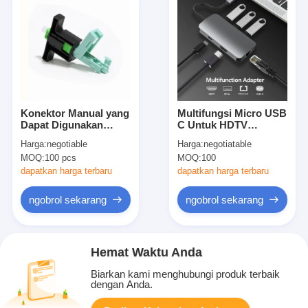
Konektor Manual yang
Multifungsi Micro USB
Dapat Digunakan
C Untuk HDTV
Kembali Untuk
Adapter Adaptor USB
Harga:
negotiable
Harga:
negotiatable
Jaringan FTTH
C Untuk Proyeksi TV
MOQ:
100 pcs
MOQ:
100
Standar SC yang
Mac
Dipoles APC/UPC
dapatkan harga terbaru
dapatkan harga terbaru
ngobrol sekarang
ngobrol sekarang
Hemat Waktu Anda
Biarkan kami menghubungi produk terbaik
dengan Anda.