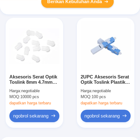
Berikan Kebutuhan Anda
Aksesoris Serat Optik
2UPC Aksesoris Serat
Toslink 8mm 4.7mm
Optik Toslink Plastik
Konektor Tutup Debu
SC Fiber Optic
Harga:
negotiable
Harga:
negotiable
Attenuator
MOQ:
10000 pcs
MOQ:
100 pcs
dapatkan harga terbaru
dapatkan harga terbaru
ngobrol sekarang
ngobrol sekarang