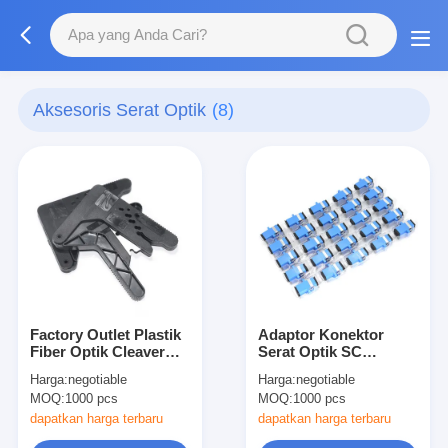
Aksesoris Serat Optik
(8)
Factory Outlet Plastik
Adaptor Konektor
Fiber Optik Cleaver
Serat Optik SC
2.2/4.4 Mm POF
SC/UPC SM Flange
Harga:
negotiable
Harga:
negotiable
Pemotong Ujung
Singlemode Simplex
MOQ:
1000 pcs
MOQ:
1000 pcs
Kabel Serat Optik
SC-SC APC Coupler
Plastik
dapatkan harga terbaru
dapatkan harga terbaru