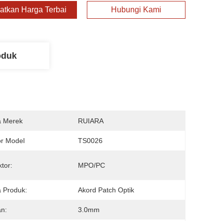
atkan Harga Terbaik
Hubungi Kami
oduk
 Merek
RUIARA
r Model
TS0026
tor:
MPO/PC
 Produk:
Akord Patch Optik
n:
3.0mm