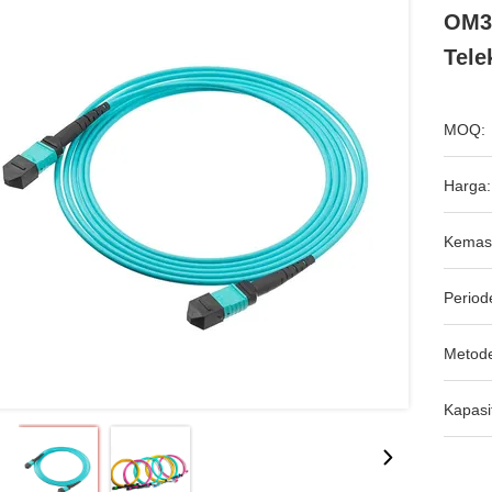
OM3/
Tele
MOQ:
Harga:
Kemas
Period
Metod
Kapasi