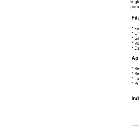
ling
pera
Fit
* k
* C
* S
* V
* D
Apl
* S
* S
* L
* P
Ind