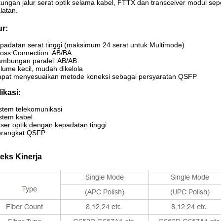
kungan jalur serat optik selama kabel, FTTX dan transceiver modul sep
latan.
ur:
epadatan serat tinggi (maksimum 24 serat untuk Multimode)
ross Connection: AB/BA
ambungan paralel: AB/AB
olume kecil, mudah dikelola
apat menyesuaikan metode koneksi sebagai persyaratan QSFP
ikasi:
istem telekomunikasi
istem kabel
aser optik dengan kepadatan tinggi
erangkat QSFP
eks Kinerja