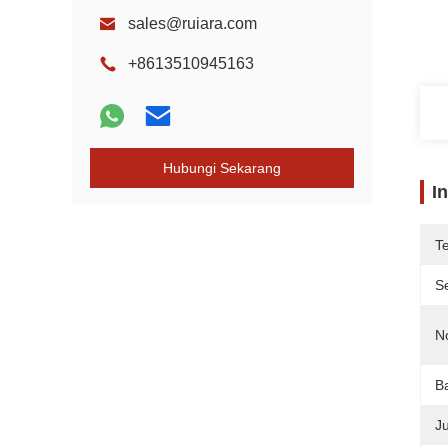
sales@ruiara.com
+8613510945163
Hubungi Sekarang
I
T
Se
N
B
J