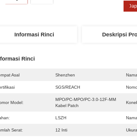
Dap
Informasi Rinci
Deskripsi Pr
nformasi Rinci
empat Asal
Shenzhen
Nama
rtifikasi
SGS/REACH
Nomo
MPO/PC-MPO/PC-3.0-12F-MM 
omor Model:
Konek
Kabel Patch
ahan:
LSZH
Nama
umlah Serat:
12 Inti
Ukura