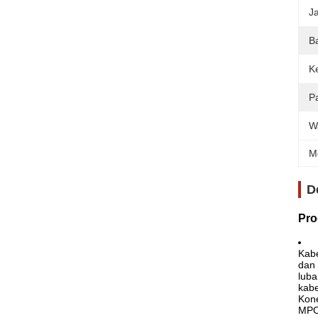
J
B
K
P
W
M
D
Pro
Kab
dan
luba
kabe
Kone
MPO 