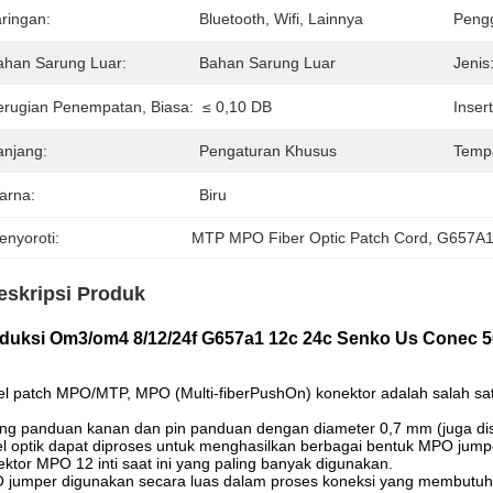
aringan:
Bluetooth, Wifi, Lainnya
Pengg
ahan Sarung Luar:
Bahan Sarung Luar
Jenis
erugian Penempatan, Biasa:
≤ 0,10 DB
Inser
anjang:
Pengaturan Khusus
Tempa
arna:
Biru
enyoroti:
MTP MPO Fiber Optic Patch Cord
, 
G657A1 
eskripsi Produk
duksi Om3/om4 8/12/24f G657a1 12c 24c Senko Us Conec 50
el patch MPO/MTP
, MPO (Multi-fiberPushOn) konektor adalah salah sat
ng panduan kanan dan pin panduan dengan diameter 0,7 mm (juga dise
l optik dapat diproses untuk menghasilkan berbagai bentuk MPO jump
ktor MPO 12 inti saat ini yang paling banyak digunakan.
jumper digunakan secara luas dalam proses koneksi yang membutuhka