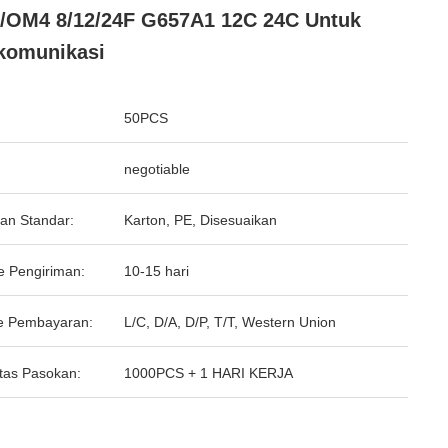
OM4 8/12/24F G657A1 12C 24C Untuk
komunikasi
50PCS
negotiable
an Standar:
Karton, PE, Disesuaikan
e Pengiriman:
10-15 hari
e Pembayaran:
L/C, D/A, D/P, T/T, Western Union
tas Pasokan:
1000PCS + 1 HARI KERJA