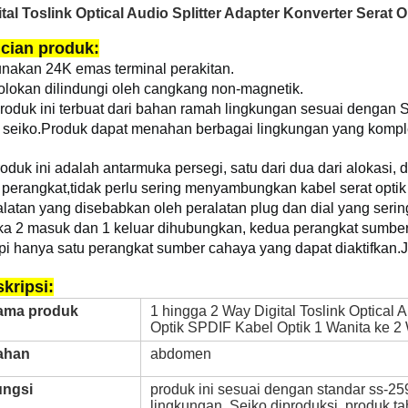
ital Toslink Optical Audio Splitter Adapter Konverter Serat 
cian produk:
nakan 24K emas terminal perakitan.
colokan dilindungi oleh cangkang non-magnetik.
Produk ini terbuat dari bahan ramah lingkungan sesuai denga
i seiko.Produk dapat menahan berbagai lingkungan yang komple
oduk ini adalah antarmuka persegi, satu dari dua dari alokasi
a perangkat,tidak perlu sering menyambungkan kabel serat opti
alatan yang disebabkan oleh peralatan plug dan dial yang serin
ka 2 masuk dan 1 keluar dihubungkan, kedua perangkat sumbe
api hanya satu perangkat sumber cahaya yang dapat diaktifkan.
J
kripsi:
ama produk
1 hingga 2 Way Digital Toslink Optical A
Optik SPDIF Kabel Optik 1 Wanita ke 2
ahan
abdomen
ungsi
produk ini sesuai dengan standar ss-
lingkungan, Seiko diproduksi, produk t