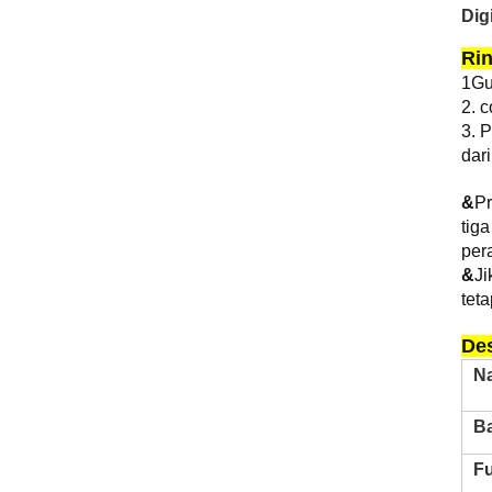
Dig
Rin
1Gu
2. 
3. 
dar
&
Pr
tig
per
&
Ji
tet
Des
N
B
F