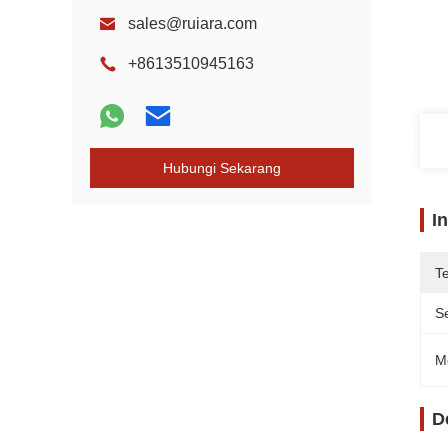
sales@ruiara.com
+8613510945163
Hubungi Sekarang
I
T
Se
M
D