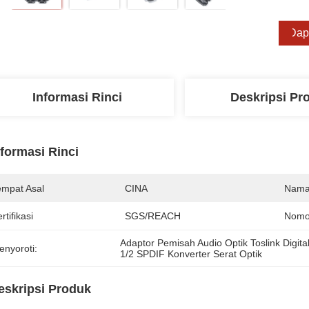
Dap
Informasi Rinci
Deskripsi Pr
nformasi Rinci
empat Asal
CINA
Nama
rtifikasi
SGS/REACH
Nomo
Adaptor Pemisah Audio Optik Toslink Digita
enyoroti:
1/2 SPDIF Konverter Serat Optik
eskripsi Produk