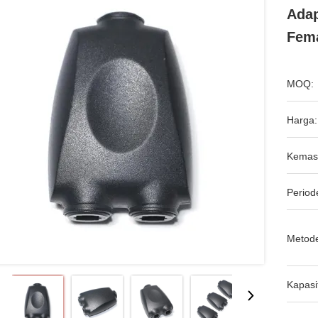
Adap
Fema
MOQ:
Harga:
Kemas
Period
Metod
Kapasi