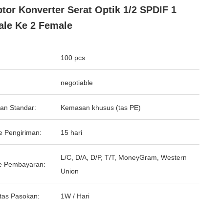
tor Konverter Serat Optik 1/2 SPDIF 1
le Ke 2 Female
100 pcs
negotiable
an Standar:
Kemasan khusus (tas PE)
e Pengiriman:
15 hari
L/C, D/A, D/P, T/T, MoneyGram, Western
e Pembayaran:
Union
tas Pasokan:
1W / Hari