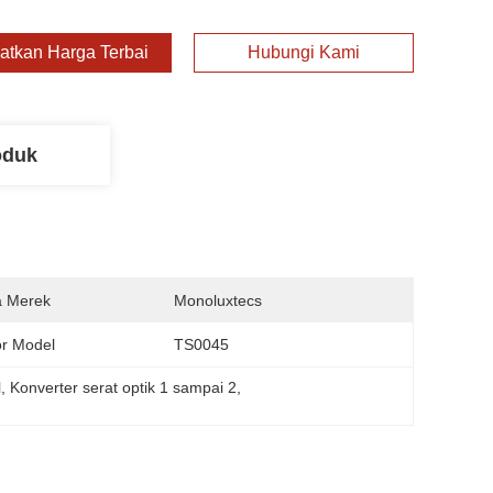
atkan Harga Terbaik
Hubungi Kami
oduk
 Merek
Monoluxtecs
r Model
TS0045
l
, 
Konverter serat optik 1 sampai 2
, 