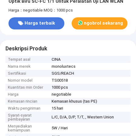
Optik Biru SC-FC 1/1 Untuk Peralatan Uji LAN WLAN​
Harga：negotiable
MOQ：1000 pcs
Harga terbaik
ngobrol sekarang
Deskripsi Produk
Tempat asal
CINA
Nama merek
monoluxtecs
Sertifikasi
SGS/REACH
Nomor model
TS00518
Kuantitas min Order
1000 pcs
Harga
negotiable
Kemasan rincian
Kemasan khusus (tas PE)
Waktu pengiriman
15 hari
Syarat-syarat
L/C, D/A, D/P, T/T, , Western Union
pembayaran
Menyediakan
5W / Hari
kemampuan