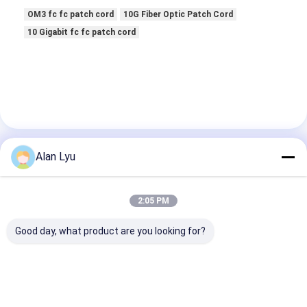
OM3 fc fc patch cord
10G Fiber Optic Patch Cord
10 Gigabit fc fc patch cord
Alan Lyu
Rincian Kontak
Mr. Vincent
2:05 PM
+8613510945163
Good day, what product are you looking for?
Gedung 3F A, Jalan Zhou Shi No. 108, Distrik Baoan,
Shenzhen, Tiongkok
ngobrol sekarang