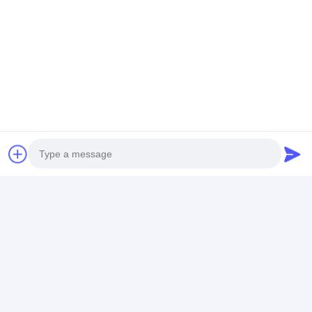
Dapatkan Harga Terbaik Untuk
Factory Outlet 1310/1550nm
Kabel Patch Serat Optik Biru SC-
FC 1/1 Untuk Peralatan Uji LAN
WLAN​
Mengobrol
Photo
Rekomendasi Produk
Video Call
Audio Call