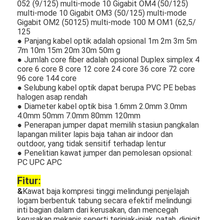
052 (9/125) multi-mode 10 Gigabit OM4 (50/125)
multi-mode 10 Gigabit OM3 (50/125) multi-mode
Gigabit OM2 (50125) multi-mode 100 M OM1 (62,5/
125
● Panjang kabel optik adalah opsional 1m 2m 3m 5m
7m 10m 15m 20m 30m 50m g
● Jumlah core fiber adalah opsional Duplex simplex 4
core 6 core 8 core 12 core 24 core 36 core 72 core
96 core 144 core
● Selubung kabel optik dapat berupa PVC PE bebas
halogen asap rendah
● Diameter kabel optik bisa 1.6mm 2.0mm 3.0mm
4.0mm 50mm 7.0mm 80mm 120mm
● Penerapan jumper dapat memilih stasiun pangkalan
lapangan militer lapis baja tahan air indoor dan
outdoor, yang tidak sensitif terhadap lentur
● Penelitian kawat jumper dan pemolesan opsional:
PC UPC APC
Fitur:
&
Kawat baja kompresi tinggi melindungi penjelajah
logam berbentuk tabung secara efektif melindungi
inti bagian dalam dari kerusakan, dan mencegah
kerusakan mekanis seperti terinjak-injak, patah, digigit