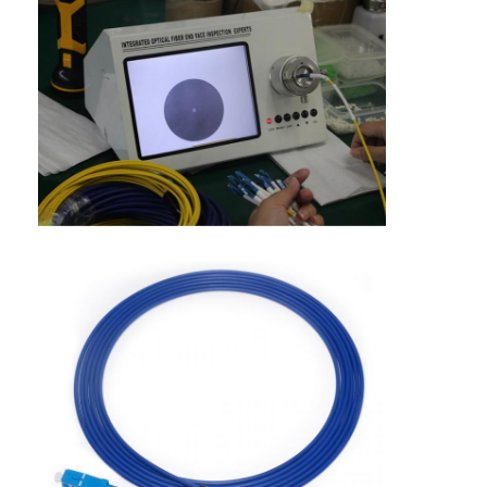
Wisata pabrik
Kontrol kualitas
Hubungi kami
Berita
Semua Kasus
Blog
ngobrol sekarang
kabel patch serat mtp mpo
Kabel Patch Serat Optik