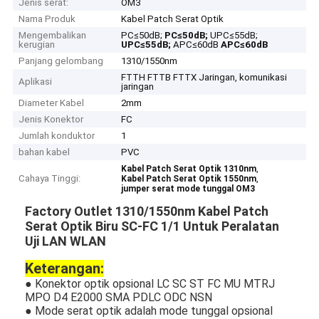
Jenis serat:
OM3
Nama Produk
Kabel Patch Serat Optik
Mengembalikan
PC≤50dB;
PC≤50dB;
UPC≤55dB;
kerugian
UPC≤55dB;
APC≤60dB
APC≤60dB
Panjang gelombang
1310/1550nm
FTTH FTTB FTTX Jaringan, komunikasi
Aplikasi
jaringan
Diameter Kabel
2mm
Jenis Konektor
FC
Jumlah konduktor
1
bahan kabel
PVC
,
Kabel Patch Serat Optik 1310nm
Cahaya Tinggi:
,
Kabel Patch Serat Optik 1550nm
jumper serat mode tunggal OM3
Factory Outlet 1310/1550nm Kabel Patch
Serat Optik Biru SC-FC 1/1 Untuk Peralatan
Uji LAN WLAN​
Keterangan:
● Konektor optik opsional LC SC ST FC MU MTRJ
MPO D4 E2000 SMA PDLC ODC NSN
● Mode serat optik adalah mode tunggal opsional