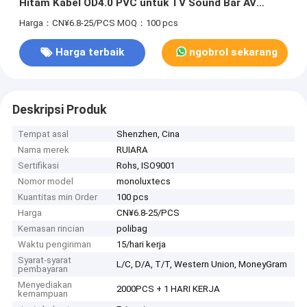
Hitam Kabel OD4.0 PVC untuk TV Sound Bar AV
Receiver Konsol Permainan
Harga：CN¥6.8-25/PCS
MOQ：100 pcs
Harga terbaik
ngobrol sekarang
Deskripsi Produk
Tempat asal
Shenzhen, Cina
Nama merek
RUIARA
Sertifikasi
Rohs, ISO9001
Nomor model
monoluxtecs
Kuantitas min Order
100 pcs
Harga
CN¥6.8-25/PCS
Kemasan rincian
polibag
Waktu pengiriman
15/hari kerja
Syarat-syarat
L/C, D/A, T/T, Western Union, MoneyGram
pembayaran
Menyediakan
2000PCS + 1 HARI KERJA
kemampuan