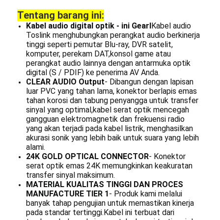
Tentang barang ini:
Kabel audio digital optik - ini GearI
Kabel audio
Toslink menghubungkan perangkat audio berkinerja
tinggi seperti pemutar Blu-ray, DVR satelit,
komputer, perekam DAT,konsol game atau
perangkat audio lainnya dengan antarmuka optik
digital (S / PDIF) ke penerima AV Anda.
CLEAR AUDIO Output
- Dibangun dengan lapisan
luar PVC yang tahan lama, konektor berlapis emas
tahan korosi dan tabung penyangga untuk transfer
sinyal yang optimal,kabel serat optik mencegah
gangguan elektromagnetik dan frekuensi radio
yang akan terjadi pada kabel listrik, menghasilkan
akurasi sonik yang lebih baik untuk suara yang lebih
alami.
24K GOLD OPTICAL CONNECTOR
- Konektor
serat optik emas 24K memungkinkan keakuratan
transfer sinyal maksimum.
MATERIAL KUALITAS TINGGI DAN PROCES
MANUFACTURE TIER 1
- Produk kami melalui
banyak tahap pengujian untuk memastikan kinerja
pada standar tertinggi.Kabel ini terbuat dari