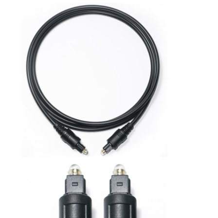
Wisata pabrik
Kontrol kualitas
Hubungi kami
Berita
Semua Kasus
Blog
ngobrol sekarang
kabel patch serat mtp mpo
Kabel Patch Serat Optik