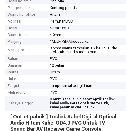
Jenis kelamin
Pria-pria
Pengemasan
Kantong plastik
Warna konektor
Hitam
Aplikasi
Pemutar DVD
Jenis
Serat Optik
Diameter luar
4.0mm
Panjang
1M/2M/3M/disesuaikan
3.5mm warna tambalan TS ke TS audio
Nama produk
jack kabel audio mono pria
Bahan
PVC
Jaminan
12 bulan
Warna
Hitam
Jaket
PVC
Fungsi
Lampu sinyal pengiriman
Melindungi
PVC
,
3.5mm kabel audio serat optik toslink
Cahaya Tinggi:
,
kabel audio serat optik 1M toslink
kabel pemutar dvd Toslink
[ Outlet pabrik ] Toslink Kabel Digital Optical
Audio Hitam Kabel OD4.0 PVC Untuk TV
Sound Bar AV Receiver Game Console