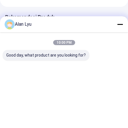
Rekomendasi Produk
Alan Lyu
10:00 PM
Good day, what product are you looking for?
Toslink Audio Kabel
TOSLINK Optical to
Merah Toslink
dengan 24K Plated
3.5mm AUX Audio
Digital OD4.0 
Emas dilapisi
Cable Unidirectional
Serat Optik
konektor dan
Digital to Analog
Patchcord Ber
sertifikasi ROHS
Converter Dukungan
PVC Konektor 
Harga terbaik
Harga terbaik
Harga terb
24-bit/192KHz untuk
untuk Rumah p
Musik, Game, TV
CD Soundbar
Rumah
Tentang
Hubungi
Desktop
kita
kami
Site
Peta Situs
Kebijakan Privasi