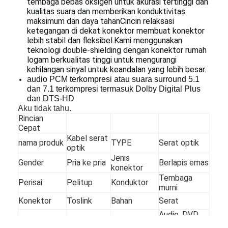
tembaga bebas oksigen untuk akurasi tertinggi dan
kualitas suara dan memberikan konduktivitas
maksimum dan daya tahanCincin relaksasi
ketegangan di dekat konektor membuat konektor
lebih stabil dan fleksibel.Kami menggunakan
teknologi double-shielding dengan konektor rumah
logam berkualitas tinggi untuk mengurangi
kehilangan sinyal untuk keandalan yang lebih besar.
audio PCM terkompresi atau suara surround 5.1
dan 7.1 terkompresi termasuk Dolby Digital Plus
dan DTS-HD
Aku tidak tahu.
Rincian
Cepat
Kabel serat
nama produk
TYPE
Serat optik
optik
Jenis
Gender
Pria ke pria
Berlapis emas
konektor
Rumah
Tembaga
Perisai
Pelitup
Konduktor
murni
Produk
Konektor
Toslink
Bahan
Serat
Audio, DVD,
Tentang kita
Jaket
PVC
Aplikasi
VCR, CD