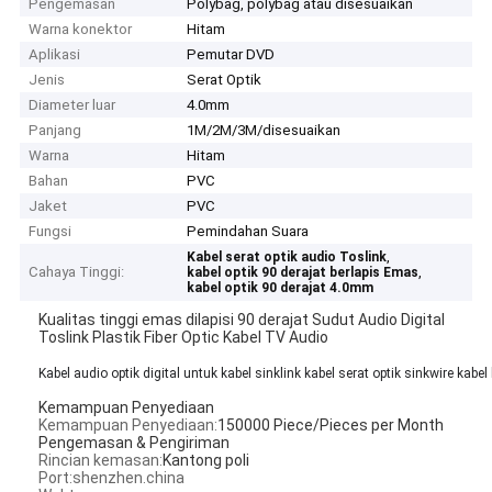
Pengemasan
Polybag, polybag atau disesuaikan
Warna konektor
Hitam
Aplikasi
Pemutar DVD
Jenis
Serat Optik
Diameter luar
4.0mm
Panjang
1M/2M/3M/disesuaikan
Warna
Hitam
Bahan
PVC
Jaket
PVC
Fungsi
Pemindahan Suara
,
Kabel serat optik audio Toslink
Cahaya Tinggi:
,
kabel optik 90 derajat berlapis Emas
kabel optik 90 derajat 4.0mm
Kualitas tinggi emas dilapisi 90 derajat Sudut Audio Digital
Toslink Plastik Fiber Optic Kabel TV Audio
Kabel audio optik digital untuk kabel sinklink kabel serat optik sinkwire kabel
Kemampuan Penyediaan
Kemampuan Penyediaan:
150000 Piece/Pieces per Month
Pengemasan & Pengiriman
Rincian kemasan:
Kantong poli
Port:shenzhen.china