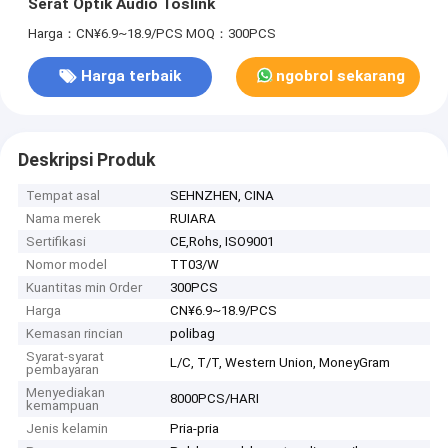
Serat Optik Audio Toslink
Harga：CN¥6.9~18.9/PCS
MOQ：300PCS
Harga terbaik
ngobrol sekarang
Deskripsi Produk
Tempat asal
SEHNZHEN, CINA
Nama merek
RUIARA
Sertifikasi
CE,Rohs, ISO9001
Nomor model
TT03/W
Kuantitas min Order
300PCS
Harga
CN¥6.9~18.9/PCS
Kemasan rincian
polibag
Syarat-syarat
L/C, T/T, Western Union, MoneyGram
pembayaran
Menyediakan
8000PCS/HARI
kemampuan
Jenis kelamin
Pria-pria