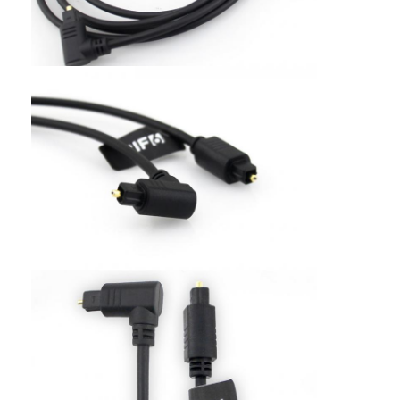
Wisata pabrik
Kontrol kualitas
Hubungi kami
Berita
Semua Kasus
Blog
ngobrol sekarang
kabel patch serat mtp mpo
Kabel Patch Serat Optik