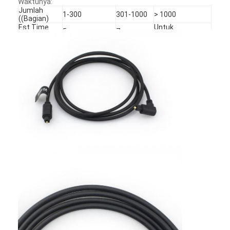
Waktunya:
Jumlah
1-300
301-1000
> 1000
((Bagian)
Est.Time
Untuk
5
7
(hari)
dinegosiasikan