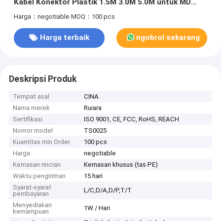
Kabel Konektor Plastik 1.5M 3.0M 5.0M untuk MD
DVD Soundbar
Harga：negotiable
MOQ：100 pcs
Harga terbaik
ngobrol sekarang
Deskripsi Produk
Tempat asal
CINA
Nama merek
Ruiara
Sertifikasi
ISO 9001, CE, FCC, RoHS, REACH
Nomor model
TS0025
Kuantitas min Order
100 pcs
Harga
negotiable
Kemasan rincian
Kemasan khusus (tas PE)
Waktu pengiriman
15 hari
Syarat-syarat
L/C,D/A,D/P,T/T
pembayaran
Menyediakan
1W / Hari
kemampuan