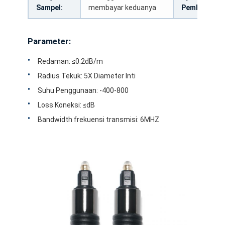
Sampel:
membayar keduanya
Pembayaran
Parameter:
Redaman: ≤0.2dB/m
Radius Tekuk: 5X Diameter Inti
Suhu Penggunaan: -400-800
Loss Koneksi: ≤dB
Bandwidth frekuensi transmisi: 6MHZ
Rumah
Produk
Tentang kita