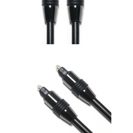
Wisata pabrik
Kontrol kualitas
Hubungi kami
Berita
Semua Kasus
Blog
ngobrol sekarang
kabel patch serat mtp mpo
Kabel Patch Serat Optik