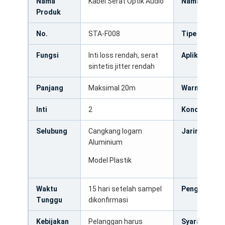
Nama
Kabel Serat Optik Audio
Nama Merek
Produk
No.
STA-F008
Tipe
Fungsi
Inti loss rendah, serat
Aplikasi
sintetis jitter rendah
Panjang
Maksimal 20m
Warna
Inti
2
Konduktor
Selubung
Cangkang logam
Jaring
Aluminium
Model Plastik
Waktu
15 hari setelah sampel
Pengiriman
Tunggu
dikonfirmasi
Kebijakan
Pelanggan harus
Syarat